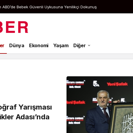
tan ABD’de Bebek Güvenli Uykusuna Yenilikçi Dokunuş
Aramak istediğiniz kelimeyi yazın..
er
Dünya
Ekonomi
Yaşam
Diğer
oğraf Yarışması
kler Adası’nda