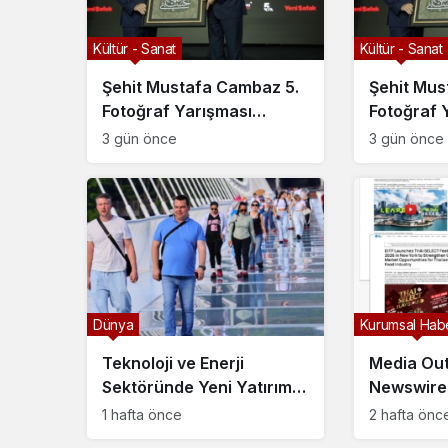
Kültür - Sanat
Kültür - Sanat
Şehit Mustafa Cambaz 5.
Şehit Mus
Fotoğraf Yarışması
Fotoğraf 
Ödülleri Demokrasi ve
Ödülleri 
3 gün önce
3 gün önce
Özgürlükler Adası’nda
Özgürlükl
Sahiplerini Buldu
Sahiplerin
Dünya
Kurumsal Habe
Teknoloji ve Enerji
Media Ou
Sektöründe Yeni Yatırım
Newswire
Kararı Açıklandı
Ağını ve 
1 hafta önce
2 hafta önc
Görünürl