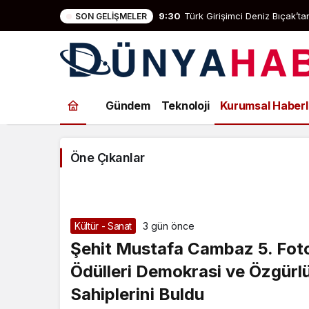
9:30
Türk Girişimci Deniz Bıçak’
SON GELIŞMELER
Kurumsal
Gündem
Teknoloji
Kurumsal Haberl
Haberler
Haberleri
Öne Çıkanlar
Kültür - Sanat
3 gün önce
Şehit Mustafa Cambaz 5. Fot
Ödülleri Demokrasi ve Özgürlü
Sahiplerini Buldu