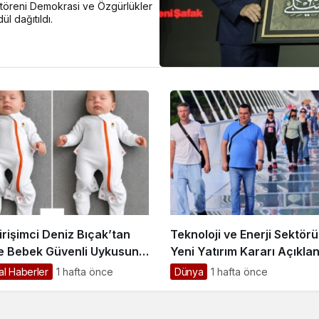
 töreni Demokrasi ve Özgürlükler
l dağıtıldı.
irişimci Deniz Bıçak’tan
Teknoloji ve Enerji Sektör
 Bebek Güvenli Uykusuna
Yeni Yatırım Kararı Açıklan
kçi Dokunuş
l Haberler
1 hafta önce
Dünya
1 hafta önce