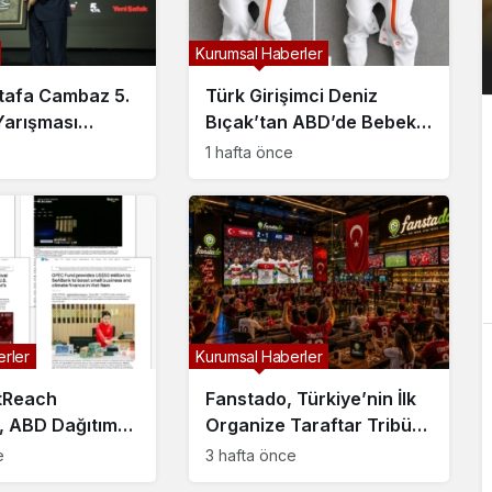
Kurumsal Haberler
tafa Cambaz 5.
Türk Girişimci Deniz
Yarışması
Bıçak’tan ABD’de Bebek
Demokrasi ve
Güvenli Uykusuna
1 hafta önce
er Adası’nda
Yenilikçi Dokunuş
i Buldu
rler
Kurumsal Haberler
tReach
Fanstado, Türkiye’nin İlk
, ABD Dağıtım
Organize Taraftar Tribün
Yapay Zekâ
Ağını Kuruyor: İşletmeler
e
3 hafta önce
üğünü
İçin Başvurular Açıldı