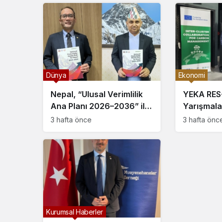
Güçlendir
Dünya
Ekonomi
Nepal, “Ulusal Verimlilik
YEKA RES
Ana Planı 2026–2036” ile
Yarışmalar
Ekonomik Dönüşüm
Temiz Ene
3 hafta önce
3 hafta önc
Sürecini Başlattı
Üssü Olabi
Kurumsal Haberler