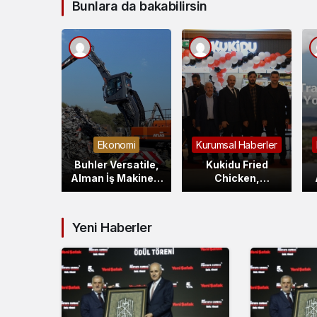
Bunlara da bakabilirsin
Haberler
Ekonomi
Kurumsal Haberler
o Assn.
Buhler Versatile,
Kukidu Fried
şörtün
Alman İş Makinesi
Chicken,
Mirasını
Devi ATLAS’ı Satın
Türkiye’nin Yeni
ni
Alıyor: Sektörde
Lezzet İkonu
asıyla
Yeni Bir Dönem
Olarak Hızla
Yeni Haberler
ttı
Başlıyor!
Büyüyor!”