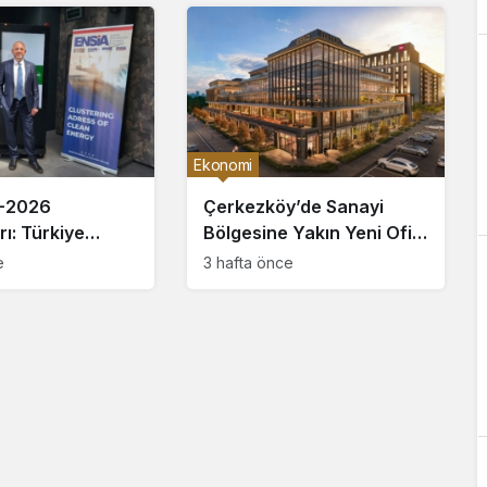
iyor
Ekonomi
-2026
Çerkezköy’de Sanayi
ı: Türkiye
Bölgesine Yakın Yeni Ofis
rjide Üretim
Bloğu Satışa Çıktı
e
3 hafta önce
lir mi?