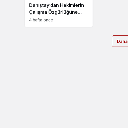
Danıştay’dan Hekimlerin
Çalışma Özgürlüğüne
İlişkin Kritik Karar:
4 hafta önce
Kısıtlamalar Durduruldu
mu?
Daha