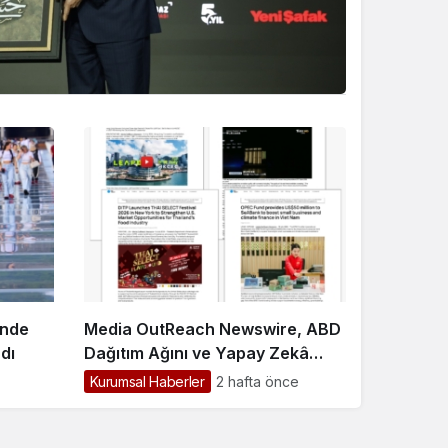
ünde
Media OutReach Newswire, ABD
dı
Dağıtım Ağını ve Yapay Zekâ
Görünürlüğünü Güçlendiriyor
Kurumsal Haberler
2 hafta önce