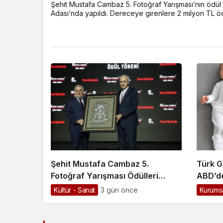
Şehit Mustafa Cambaz 5. Fotoğraf Yarışması’nın ödül
Adası’nda yapıldı. Dereceye girenlere 2 milyon TL ödü
Şehit Mustafa Cambaz 5.
Türk G
Fotoğraf Yarışması Ödülleri
ABD’de
Demokrasi ve Özgürlükler
Yenili
Kültür - Sanat
3 gün önce
Kurumsa
Adası’nda Sahiplerini Buldu