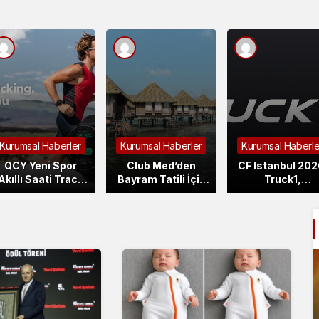
Kurumsal Haberler
Kurumsal Haberler
Kurumsal Haberle
QCY Yeni Spor
Club Med’den
CF Istanbul 202
Akıllı Saati Track
Bayram Tatili İçin
Truck1,
S10’u Mart’ta
Ayrıcalıklı Tatil
Taşımacılık
Piyasaya Sürüyor
Rotaları: Türkiye
Sektörünün
ve Dünya
Küresel Tedari
Destinasyonları
Zincirini
Açıklandı
Dijitalleştirece