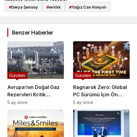
#
Derya Şensoy
#
evlilik
#
Yağız Can Konyalı
Benzer Haberler
Gündem
Gündem
Avrupa’nın Doğal Gaz
Ragnarok Zero: Global
Rezervleri Kritik
PC Sürümü İçin Ön
Düzeye Geriledi
Kayıtlar Başladı
5 ay önce
5 ay önce