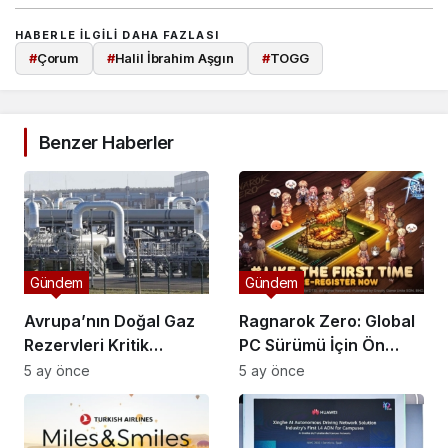
HABERLE ILGILI DAHA FAZLASI
#
Çorum
#
Halil İbrahim Aşgın
#
TOGG
Benzer Haberler
Gündem
Gündem
Avrupa’nın Doğal Gaz
Ragnarok Zero: Global
Rezervleri Kritik
PC Sürümü İçin Ön
Düzeye Geriledi
Kayıtlar Başladı
5 ay önce
5 ay önce