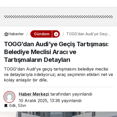
Gündem
Haberler
TOGG’dan Audi’ye Geçiş
Tartışması: Belediye
TOGG’dan Audi’ye Geçiş Tartışması:
Meclisi Aracı ve
Tartışmaların Detayları
Belediye Meclisi Aracı ve
Tartışmaların Detayları
TOGG'dan Audi'ye geçiş tartışmasını belediye meclisi
ve detaylarıyla irdeliyoruz; araç seçiminin etkileri net ve
kolay anlaşılır bir dille.
Haber Merkezi
tarafından yayınlandı
10 Aralık 2025, 13:36
yayınlandı
0dk, 52sn