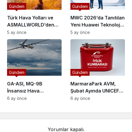
Gündem
Gündem
Türk Hava Yolları ve
MWC 2026’da Tanıtılan
ASMALLWORLD’den
Yeni Huawei Teknolojisi
Küresel Mil Ortaklığı:
Kampüs Ağlarını Nasıl
5 ay önce
5 ay önce
Üyelere Neler
Değiştirecek?
Sunuluyor?
Gündem
Gündem
GA-ASI, MQ-9B
MarmaraPark AVM,
İnsansız Hava
Şubat Ayında UNICEF
Araçlarına Uzun
ile Çocuklar İçin Bağış
6 ay önce
6 ay önce
Menzilli Silah
Topluyor
Entegrasyonu
Başlatıyor
Yorumlar kapalı.