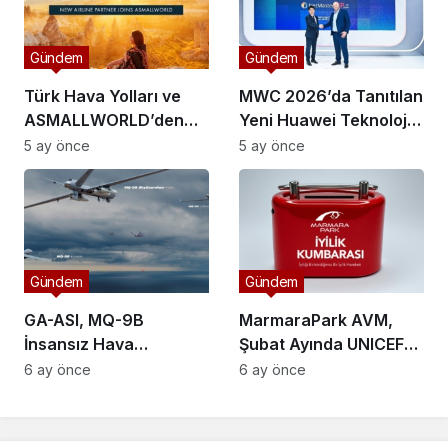
Gündem
Gündem
Türk Hava Yolları ve
MWC 2026’da Tanıtılan
ASMALLWORLD’den
Yeni Huawei Teknolojisi
Küresel Mil Ortaklığı:
Kampüs Ağlarını Nasıl
5 ay önce
5 ay önce
Üyelere Neler
Değiştirecek?
Sunuluyor?
Gündem
Gündem
GA-ASI, MQ-9B
MarmaraPark AVM,
İnsansız Hava
Şubat Ayında UNICEF
Araçlarına Uzun
ile Çocuklar İçin Bağış
6 ay önce
6 ay önce
Menzilli Silah
Topluyor
Entegrasyonu
Başlatıyor