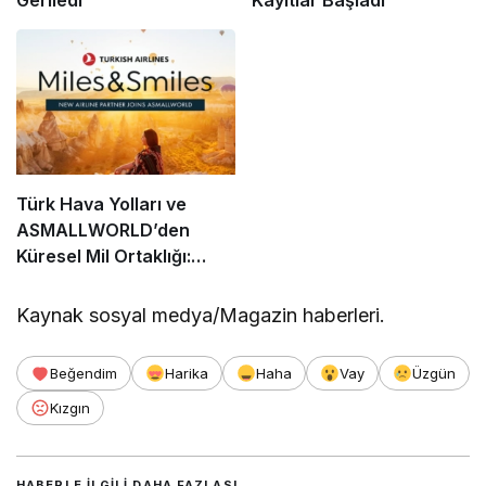
Geriledi
Kayıtlar Başladı
Türk Hava Yolları ve
ASMALLWORLD’den
Küresel Mil Ortaklığı:
Üyelere Neler Sunuluyor?
Kaynak sosyal medya/Magazin haberleri.
Beğendim
Harika
Haha
Vay
Üzgün
Kızgın
HABERLE ILGILI DAHA FAZLASI