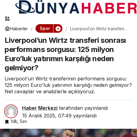
Spor
Haberler
Liverpool’un Wirtz transferi
sonrası performans sorgusu:
Liverpool’un Wirtz transferi sonrası
125 milyon Euro’luk yatırımın
karşılığı neden gelmiyor?
performans sorgusu: 125 milyon
Euro’luk yatırımın karşılığı neden
gelmiyor?
Liverpool'un Wirtz transferinin performans sorgusu:
125 milyon Euro'luk yatırımın karşılığı neden gelmiyor?
Net cevaplar ve analizlerle açıklıyoruz.
Haber Merkezi
tarafından yayınlandı
15 Aralık 2025, 07:49
yayınlandı
1dk, 5sn