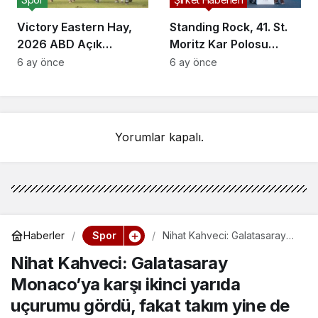
Victory Eastern Hay,
Standing Rock, 41. St.
2026 ABD Açık
Moritz Kar Polosu
Kadınlar Polo
Dünya Kupası’nı
6 ay önce
6 ay önce
Şampiyonu Oldu
Kazandı
Yorumlar kapalı.
Spor
Haberler
Nihat Kahveci: Galatasaray
Monaco’ya karşı ikinci yarıda
Nihat Kahveci: Galatasaray
uçurumu gördü, fakat takım
yine de potansiyele işaret
Monaco’ya karşı ikinci yarıda
etti
uçurumu gördü, fakat takım yine de