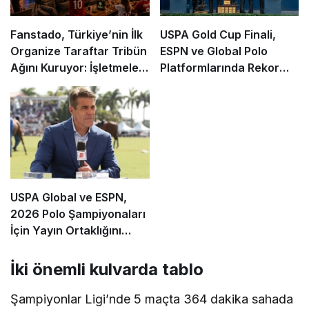
Fanstado, Türkiye’nin İlk
USPA Gold Cup Finali,
Organize Taraftar Tribün
ESPN ve Global Polo
Ağını Kuruyor: İşletmeler
Platformlarında Rekor
İçin Başvurular Açıldı
İzleyiciye Ulaştı
USPA Global ve ESPN,
2026 Polo Şampiyonaları
İçin Yayın Ortaklığını
Genişletti
İki önemli kulvarda tablo
Şampiyonlar Ligi’nde 5 maçta 364 dakika sahada