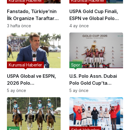
Kurumsal Haberler
Kurumsal Haberler
Fanstado, Türkiye’nin
USPA Gold Cup Finali,
İlk Organize Taraftar
ESPN ve Global Polo
Tribün Ağını Kuruyor:
Platformlarında Rekor
3 hafta önce
4 ay önce
İşletmeler İçin
İzleyiciye Ulaştı
Başvurular Açıldı
Kurumsal Haberler
Spor
USPA Global ve ESPN,
U.S. Polo Assn. Dubai
2026 Polo
Polo Gold Cup’ta
Şampiyonaları İçin
Üçüncü Kez Sahne
5 ay önce
5 ay önce
Yayın Ortaklığını
Aldı: Neden Önemli?
Genişletti
Spor
Şirket Haberleri