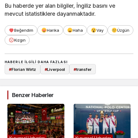
Bu haberde yer alan bilgiler, İngiliz basını ve
mevcut istatistiklere dayanmaktadır.
Beğendim
Harika
Haha
Vay
Üzgün
Kızgın
HABERLE ILGILI DAHA FAZLASI
#
Florian Wirtz
#
Liverpool
#
transfer
Benzer Haberler