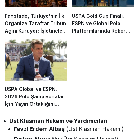
Fanstado, Türkiye’nin İlk
USPA Gold Cup Finali,
Organize Taraftar Tribün
ESPN ve Global Polo
Ağını Kuruyor: İşletmeler
Platformlarında Rekor
İçin Başvurular Açıldı
İzleyiciye Ulaştı
USPA Global ve ESPN,
2026 Polo Şampiyonaları
İçin Yayın Ortaklığını
Genişletti
Üst Klasman Hakem ve Yardımcıları
Fevzi Erdem Albaş
(Üst Klasman Hakemi)