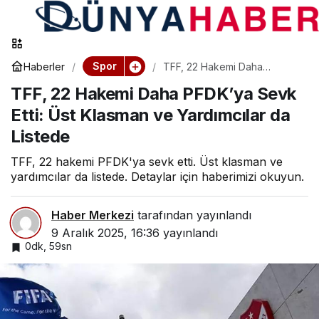
Spor
Haberler
TFF, 22 Hakemi Daha
PFDK’ya Sevk Etti: Üst
TFF, 22 Hakemi Daha PFDK’ya Sevk
Klasman ve Yardımcılar da
Listede
Etti: Üst Klasman ve Yardımcılar da
Listede
TFF, 22 hakemi PFDK'ya sevk etti. Üst klasman ve
yardımcılar da listede. Detaylar için haberimizi okuyun.
Haber Merkezi
tarafından yayınlandı
9 Aralık 2025, 16:36
yayınlandı
0dk, 59sn