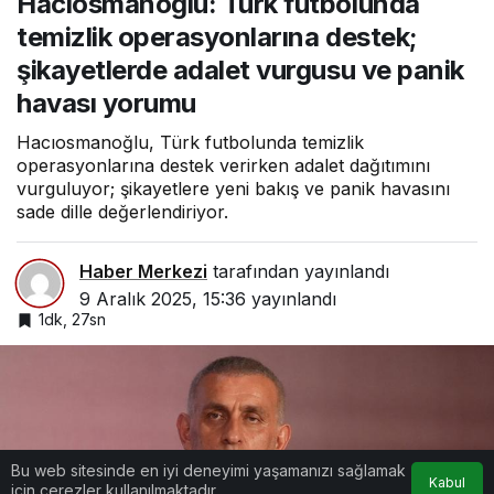
Hacıosmanoğlu: Türk futbolunda
şikayetlerde adalet vurgusu
temizlik operasyonlarına destek;
ve panik havası yorumu
şikayetlerde adalet vurgusu ve panik
havası yorumu
Hacıosmanoğlu, Türk futbolunda temizlik
operasyonlarına destek verirken adalet dağıtımını
vurguluyor; şikayetlere yeni bakış ve panik havasını
sade dille değerlendiriyor.
Haber Merkezi
tarafından yayınlandı
9 Aralık 2025, 15:36
yayınlandı
1dk, 27sn
Bu web sitesinde en iyi deneyimi yaşamanızı sağlamak
Kabul
için çerezler kullanılmaktadır.