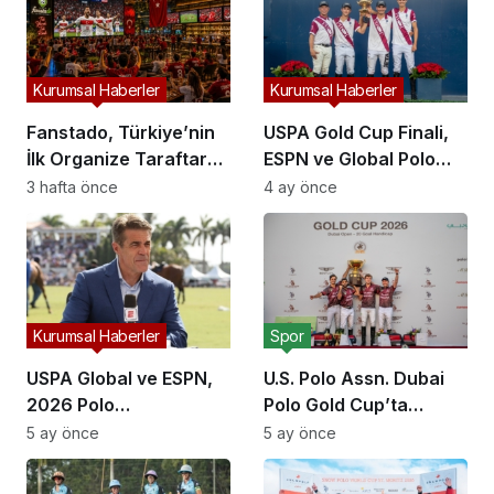
Kurumsal Haberler
Kurumsal Haberler
Fanstado, Türkiye’nin
USPA Gold Cup Finali,
İlk Organize Taraftar
ESPN ve Global Polo
Tribün Ağını Kuruyor:
Platformlarında Rekor
3 hafta önce
4 ay önce
İşletmeler İçin
İzleyiciye Ulaştı
Başvurular Açıldı
Kurumsal Haberler
Spor
USPA Global ve ESPN,
U.S. Polo Assn. Dubai
2026 Polo
Polo Gold Cup’ta
Şampiyonaları İçin
Üçüncü Kez Sahne
5 ay önce
5 ay önce
Yayın Ortaklığını
Aldı: Neden Önemli?
Genişletti