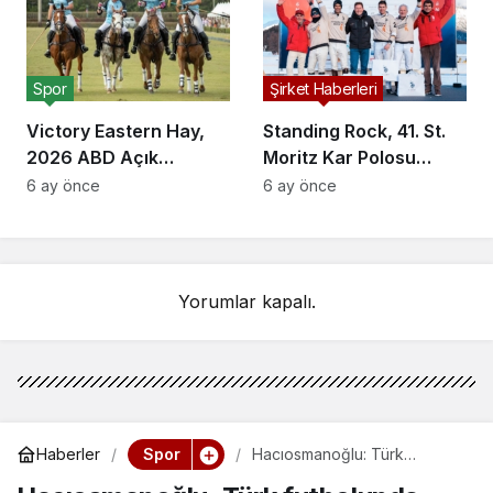
Spor
Şirket Haberleri
Victory Eastern Hay,
Standing Rock, 41. St.
2026 ABD Açık
Moritz Kar Polosu
Kadınlar Polo
Dünya Kupası’nı
6 ay önce
6 ay önce
Şampiyonu Oldu
Kazandı
Yorumlar kapalı.
Spor
Haberler
Hacıosmanoğlu: Türk
futbolunda temizlik
operasyonlarına destek;