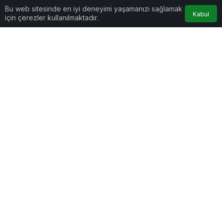
Bu web sitesinde en iyi deneyimi yaşamanızı sağlamak
Kabul
için çerezler kullanılmaktadır.
Google'da Abone Ol
0
Paylaş
Beğen
Uluslararası Doğa Koruma Birliği,
Maldivler Hükümeti ve Huawei İş
Birliği Yaptı
Maldivler Turizm ve Çevre Bakanlığı, Uluslararası
Doğa Koruma Birliği (IUCN) ve Huawei şirketi,
Güney Ari Deniz Koruma Alanı’nda (SAMPA)
Tech4Nature adlı projeyi duyurdu. Proje, Maldivler
Korunan Alanlar Forumu 2026 kapsamında
tanıtıldı.