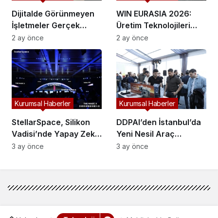
Dijitalde Görünmeyen
WIN EURASIA 2026:
İşletmeler Gerçek
Üretim Teknolojileri
Hayatta da Kaybolur
Dijital Ticaretle
2 ay önce
2 ay önce
mu?
Buluşuyor
Kurumsal Haberler
Kurumsal Haberler
StellarSpace, Silikon
DDPAI’den İstanbul’da
Vadisi’nde Yapay Zekâ
Yeni Nesil Araç
Odaklı Endüstriyel
Kameraları: Z ve N
3 ay önce
3 ay önce
Otomasyon
Serisi Tanıtıldı
Çözümlerini Tanıttı