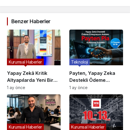
Benzer Haberler
Kurumsal Haberler
Teknoloji
Yapay Zekâ Kritik
Payten, Yapay Zeka
Altyapılarda Yeni Bir
Destekli Ödeme
Dönem Başlatıyor:
Entegrasyon Asistanı
1 ay önce
1 ay önce
Karar Alma Süreçleri
“Pia”yı Tanıttı
Yeniden Şekilleniyor!
Kurumsal Haberler
Kurumsal Haberler