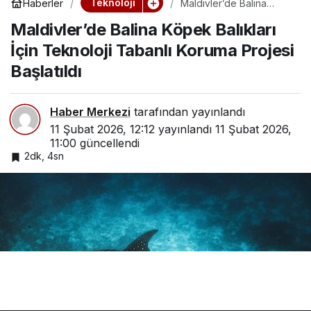
Teknoloji
Haberler
Maldivler’de Balina
Köpek Balıkları İçin
Maldivler’de Balina Köpek Balıkları
Teknoloji Tabanlı
Koruma Projesi Başlatıldı
İçin Teknoloji Tabanlı Koruma Projesi
Başlatıldı
Haber Merkezi
tarafından yayınlandı
11 Şubat 2026, 12:12
yayınlandı
11 Şubat 2026,
11:00
güncellendi
2dk, 4sn