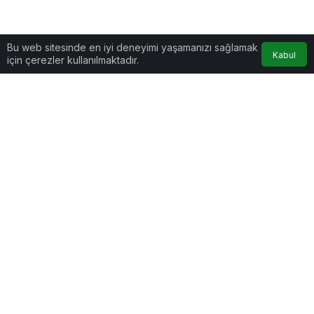
Bu web sitesinde en iyi deneyimi yaşamanızı sağlamak
Kabul
için çerezler kullanılmaktadır.
Google'da Abone Ol
0
Paylaş
Beğen
Çinli teknoloji şirketi Huawei, Barselona’da
düzenlenen Mobil Dünya Kongresi (MWC 2026)
kapsamında, kamu sektörünün dijital dönüşümünü
hızlandırmaya yönelik yeni yapay zeka
çözümlerini, bir örnek şehir yönetim modelini ve
küresel bir ekosistem ittifakını duyurdu.