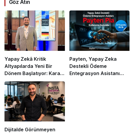
Göz Atın
Yapay Zekâ Kritik
Payten, Yapay Zeka
Altyapılarda Yeni Bir
Destekli Ödeme
Dönem Başlatıyor: Karar
Entegrasyon Asistanı
Alma Süreçleri Yeniden
“Pia”yı Tanıttı
Şekilleniyor!
Dijitalde Görünmeyen