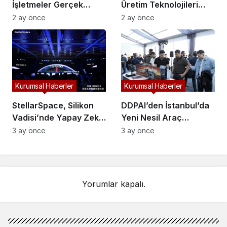
İşletmeler Gerçek
Üretim Teknolojileri
Hayatta da Kaybolur
Dijital Ticaretle
2 ay önce
2 ay önce
mu?
Buluşuyor
Kurumsal Haberler
Kurumsal Haberler
StellarSpace, Silikon
DDPAI’den İstanbul’da
Vadisi’nde Yapay Zekâ
Yeni Nesil Araç
Odaklı Endüstriyel
Kameraları: Z ve N
3 ay önce
3 ay önce
Otomasyon
Serisi Tanıtıldı
Çözümlerini Tanıttı
Yorumlar kapalı.