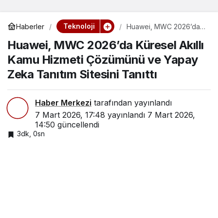
Teknoloji
Haberler
Huawei, MWC 2026’da
Küresel Akıllı Kamu
Huawei, MWC 2026’da Küresel Akıllı
Hizmeti Çözümünü ve
Yapay Zeka Tanıtım
Kamu Hizmeti Çözümünü ve Yapay
Sitesini Tanıttı
Zeka Tanıtım Sitesini Tanıttı
Haber Merkezi
tarafından yayınlandı
7 Mart 2026, 17:48
yayınlandı
7 Mart 2026,
14:50
güncellendi
3dk, 0sn