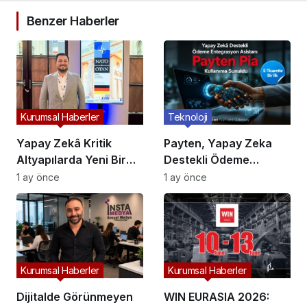
Benzer Haberler
Kurumsal Haberler
Teknoloji
Yapay Zekâ Kritik
Payten, Yapay Zeka
Altyapılarda Yeni Bir
Destekli Ödeme
Dönem Başlatıyor:
Entegrasyon Asistanı
1 ay önce
1 ay önce
Karar Alma Süreçleri
“Pia”yı Tanıttı
Yeniden Şekilleniyor!
Kurumsal Haberler
Kurumsal Haberler
Dijitalde Görünmeyen
WIN EURASIA 2026: