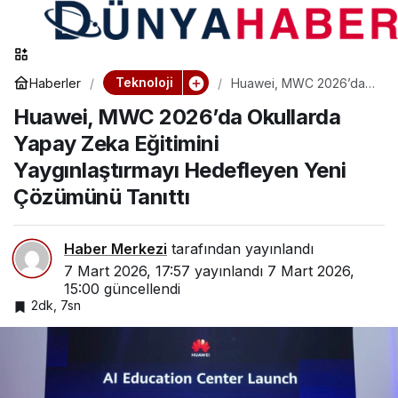
Teknoloji
Haberler
Huawei, MWC 2026’da
Okullarda Yapay Zeka
Huawei, MWC 2026’da Okullarda
Eğitimini Yaygınlaştırmayı
Hedefleyen Yeni
Yapay Zeka Eğitimini
Çözümünü Tanıttı
Yaygınlaştırmayı Hedefleyen Yeni
Çözümünü Tanıttı
Haber Merkezi
tarafından yayınlandı
7 Mart 2026, 17:57
yayınlandı
7 Mart 2026,
15:00
güncellendi
2dk, 7sn