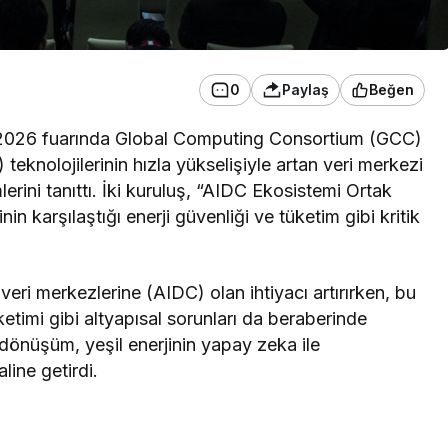
0
Paylaş
Beğen
2026 fuarında Global Computing Consortium (GCC)
) teknolojilerinin hızla yükselişiyle artan veri merkezi
lerini tanıttı. İki kuruluş, “AIDC Ekosistemi Ortak
in karşılaştığı enerji güvenliği ve tüketim gibi kritik
 veri merkezlerine (AIDC) olan ihtiyacı artırırken, bu
etimi gibi altyapısal sorunları da beraberinde
i dönüşüm, yeşil enerjinin yapay zeka ile
line getirdi.