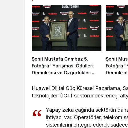
Şehit Mustafa Cambaz 5.
Şehit Mus
Fotoğraf Yarışması Ödülleri
Fotoğraf 
Demokrasi ve Özgürlükler
Demokrasi
Adası’nda Sahiplerini Buldu
Adası’nda
Huawei Dijital Güç Küresel Pazarlama, Sat
teknolojileri (ICT) sektöründeki enerji alt
Yapay zeka çağında sektörün daha e
ihtiyacı var. Operatörler, telekom 
sistemlerini entegre ederek sadece 