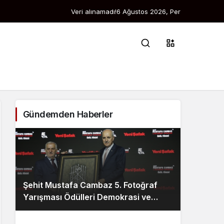
Veri alınamadı!
6 Ağustos 2026, Per
Gündemden Haberler
Şehit Mustafa Cambaz 5. Fotoğraf
Yarışması Ödülleri Demokrasi ve
Özgürlükler Adası’nda Sahiplerini
Buldu