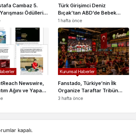
stafa Cambaz 5.
Türk Girişimci Deniz
Yarışması Ödülleri
Bıçak’tan ABD’de Bebek
i ve Özgürlükler
Güvenli Uykusuna Yenilikçi
e
1 hafta önce
 Sahiplerini Buldu
Dokunuş
Haberler
Kurumsal Haberler
tReach Newswire,
Fanstado, Türkiye’nin İlk
tım Ağını ve Yapay
Organize Taraftar Tribün
ünürlüğünü
Ağını Kuruyor: İşletmeler İçin
ce
3 hafta önce
riyor
Başvurular Açıldı
rumlar kapalı.