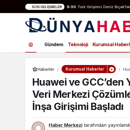
9:30
Türk Girişimci Deniz Bıçak’
SON GELIŞMELER
Gündem
Teknoloji
Kurumsal Haberl
Kurumsal Haberler
Haberler
Hua
Çöz
Huawei ve GCC’den Y
Veri Merkezi Çözümle
İnşa Girişimi Başladı
Haber Merkezi
tarafından yayınland