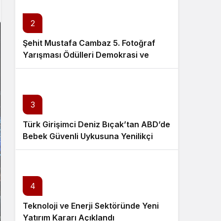
2
Şehit Mustafa Cambaz 5. Fotoğraf
Yarışması Ödülleri Demokrasi ve
Özgürlükler Adası’nda Sahiplerini
Buldu
3
Türk Girişimci Deniz Bıçak’tan ABD’de
Bebek Güvenli Uykusuna Yenilikçi
Dokunuş
4
Teknoloji ve Enerji Sektöründe Yeni
Yatırım Kararı Açıklandı