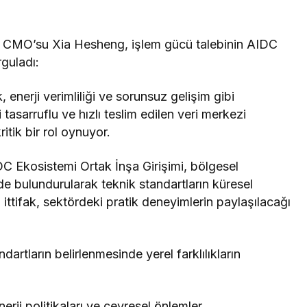
r CMO’su Xia Hesheng, işlem gücü talebinin AIDC
guladı:
enerji verimliliği ve sorunsuz gelişim gibi
i tasarruflu ve hızlı teslim edilen veri merkezi
itik bir rol oynuyor.
C Ekosistemi Ortak İnşa Girişimi, bölgesel
de bulundurularak teknik standartların küresel
ittifak, sektördeki pratik deneyimlerin paylaşılacağı
rtların belirlenmesinde yerel farklılıkların
erji politikaları ve çevresel önlemler,