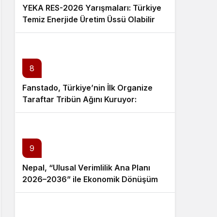
YEKA RES-2026 Yarışmaları: Türkiye
Temiz Enerjide Üretim Üssü Olabilir
mi?
8
Fanstado, Türkiye’nin İlk Organize
Taraftar Tribün Ağını Kuruyor:
İşletmeler İçin Başvurular Açıldı
9
Nepal, “Ulusal Verimlilik Ana Planı
2026–2036” ile Ekonomik Dönüşüm
Sürecini Başlattı