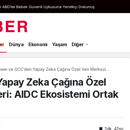
tan ABD’de Bebek Güvenli Uykusuna Yenilikçi Dokunuş
Aramak istediğiniz kelimeyi yazın..
er
Dünya
Ekonomi
Yaşam
Diğer
wei ve GCC’den Yapay Zeka Çağına Özel Veri Merkezi
ümleri: AIDC Ekosistemi Ortak İnşa Girişimi Başladı
apay Zeka Çağına Özel
ri: AIDC Ekosistemi Ortak
ı
2dk, 42sn