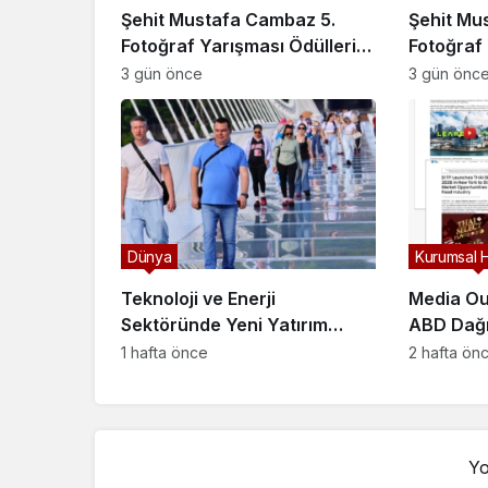
Şehit Mustafa Cambaz 5.
Şehit Mu
Fotoğraf Yarışması Ödülleri
Fotoğraf 
Demokrasi ve Özgürlükler
Demokras
3 gün önce
3 gün önc
Adası’nda Sahiplerini Buldu
Adası’nda
Dünya
Kurumsal 
Teknoloji ve Enerji
Media Ou
Sektöründe Yeni Yatırım
ABD Dağı
Kararı Açıklandı
Zekâ Gör
1 hafta önce
2 hafta ön
Güçlendi
Yo