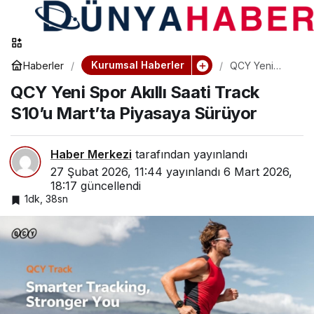
Kurumsal Haberler
Haberler
QCY Yeni
Spor Akıllı
QCY Yeni Spor Akıllı Saati Track
Saati Track
S10’u Mart’ta
S10’u Mart’ta Piyasaya Sürüyor
Piyasaya
Sürüyor
Haber Merkezi
tarafından yayınlandı
27 Şubat 2026, 11:44
yayınlandı
6 Mart 2026,
18:17
güncellendi
1dk, 38sn