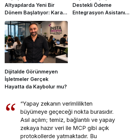
Altyapılarda Yeni Bir
Destekli Ödeme
Dönem Başlatıyor: Karar
Entegrasyon Asistanı
Alma Süreçleri Yeniden
“Pia”yı Tanıttı
Şekilleniyor!
Dijitalde Görünmeyen
İşletmeler Gerçek
Hayatta da Kaybolur mu?
“Yapay zekanın verimlilikten
büyümeye geçeceği nokta burasıdır.
Asıl açılım; temiz, bağlantılı ve yapay
zekaya hazır veri ile MCP gibi açık
protokollerde yatmaktadır. Bu