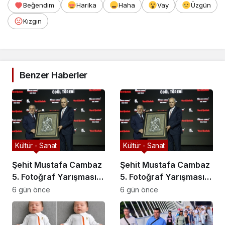
Beğendim
Harika
Haha
Vay
Üzgün
Kızgın
Benzer Haberler
Kültür - Sanat
Kültür - Sanat
Şehit Mustafa Cambaz
Şehit Mustafa Cambaz
5. Fotoğraf Yarışması
5. Fotoğraf Yarışması
Ödülleri Demokrasi ve
Ödülleri Demokrasi ve
6 gün önce
6 gün önce
Özgürlükler Adası’nda
Özgürlükler Adası’nda
Sahiplerini Buldu
Sahiplerini Buldu