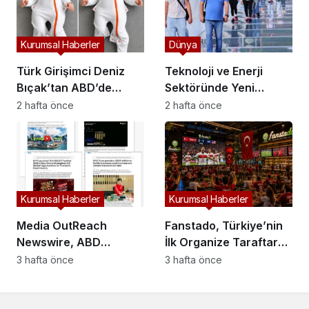
Kurumsal Haberler
Dünya
Türk Girişimci Deniz
Teknoloji ve Enerji
Bıçak’tan ABD’de
Sektöründe Yeni
Bebek Güvenli
Yatırım Kararı
2 hafta önce
2 hafta önce
Uykusuna Yenilikçi
Açıklandı
Dokunuş
Kurumsal Haberler
Kurumsal Haberler
Media OutReach
Fanstado, Türkiye’nin
Newswire, ABD
İlk Organize Taraftar
Dağıtım Ağını ve Yapay
Tribün Ağını Kuruyor:
3 hafta önce
3 hafta önce
Zekâ Görünürlüğünü
İşletmeler İçin
Güçlendiriyor
Başvurular Açıldı