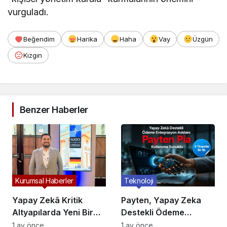
vurguladı.
Beğendim
Harika
Haha
Vay
Üzgün
Kızgın
Benzer Haberler
Kurumsal Haberler
Teknoloji
Yapay Zekâ Kritik
Payten, Yapay Zeka
Altyapılarda Yeni Bir
Destekli Ödeme
Dönem Başlatıyor:
Entegrasyon Asistanı
1 ay önce
1 ay önce