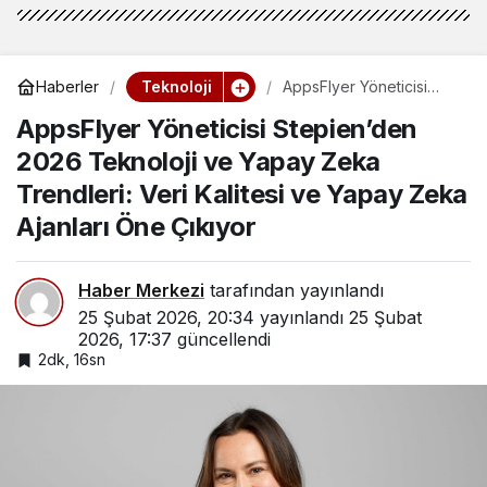
Teknoloji
Haberler
AppsFlyer Yöneticisi
Stepien’den 2026
AppsFlyer Yöneticisi Stepien’den
Teknoloji ve Yapay
Zeka Trendleri: Veri
2026 Teknoloji ve Yapay Zeka
Kalitesi ve Yapay Zeka
Ajanları Öne Çıkıyor
Trendleri: Veri Kalitesi ve Yapay Zeka
Ajanları Öne Çıkıyor
Haber Merkezi
tarafından yayınlandı
25 Şubat 2026, 20:34
yayınlandı
25 Şubat
2026, 17:37
güncellendi
2dk, 16sn