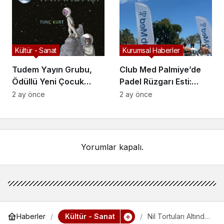
Dokunuş
Kültür - Sanat
Kurumsal Haberler
Tudem Yayın Grubu,
Club Med Palmiye’de
Ödüllü Yeni Çocuk
Padel Rüzgarı Esti:
Romanlarını Okurlarla
Spor, Sosyete ve Lüks
2 ay önce
2 ay önce
Buluşturuyor
Bir Arada!
Yorumlar kapalı.
Kültür - Sanat
Haberler
Nil Tortuları Altında