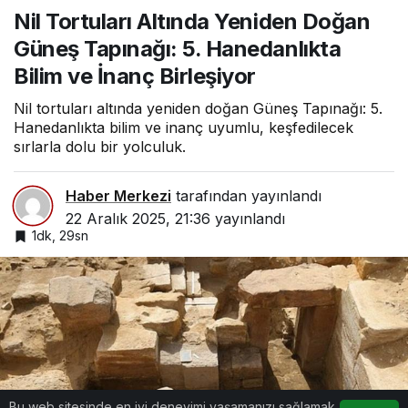
Yeniden Doğan
Nil Tortuları Altında Yeniden Doğan
Güneş Tapınağı: 5.
Hanedanlıkta Bilim
Güneş Tapınağı: 5. Hanedanlıkta
ve İnanç Birleşiyor
Bilim ve İnanç Birleşiyor
Nil tortuları altında yeniden doğan Güneş Tapınağı: 5.
Hanedanlıkta bilim ve inanç uyumlu, keşfedilecek
sırlarla dolu bir yolculuk.
Haber Merkezi
tarafından yayınlandı
22 Aralık 2025, 21:36
yayınlandı
1dk, 29sn
Bu web sitesinde en iyi deneyimi yaşamanızı sağlamak