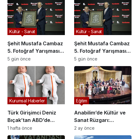
Kültür - Sanat
Kültür - Sanat
Şehit Mustafa Cambaz
Şehit Mustafa Cambaz
5. Fotoğraf Yarışması
5. Fotoğraf Yarışması
Ödülleri Demokrasi ve
Ödülleri Demokrasi ve
5 gün önce
5 gün önce
Özgürlükler Adası’nda
Özgürlükler Adası’nda
Sahiplerini Buldu
Sahiplerini Buldu
Kurumsal Haberler
Eğitim
Türk Girişimci Deniz
Anabilim’de Kültür ve
Bıçak’tan ABD’de
Sanat Rüzgarı:
Bebek Güvenli
Muhteşem Final
1 hafta önce
2 ay önce
Uykusuna Yenilikçi
Gecesi!