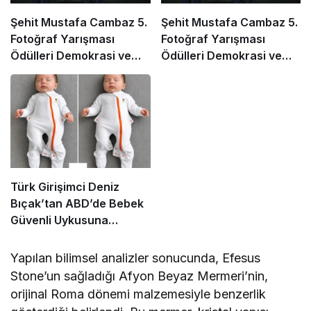
Şehit Mustafa Cambaz 5.
Şehit Mustafa Cambaz 5.
Fotoğraf Yarışması
Fotoğraf Yarışması
Ödülleri Demokrasi ve
Ödülleri Demokrasi ve
Özgürlükler Adası’nda
Özgürlükler Adası’nda
Sahiplerini Buldu
Sahiplerini Buldu
Türk Girişimci Deniz
Bıçak’tan ABD’de Bebek
Güvenli Uykusuna
Yenilikçi Dokunuş
Yapılan bilimsel analizler sonucunda, Efesus
Stone’un sağladığı Afyon Beyaz Mermeri’nin,
orijinal Roma dönemi malzemesiyle benzerlik