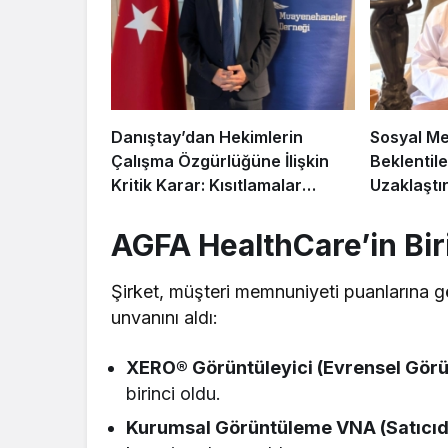
Danıştay’dan Hekimlerin
Sosyal Med
Çalışma Özgürlüğüne İlişkin
Beklentile
Kritik Karar: Kısıtlamalar
Uzaklaştır
Durduruldu mu?
AGFA HealthCare’in Birin
Şirket, müşteri memnuniyeti puanlarına g
unvanını aldı:
XERO® Görüntüleyici (Evrensel Görün
birinci oldu.
Kurumsal Görüntüleme VNA (Satıcıd