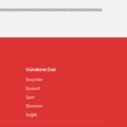
Gündeme Dair
Seçimler
Siyaset
Spor
Ekonomi
Sağlık