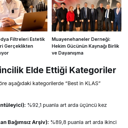
ya Filtreleri Estetik
Muayenehaneler Derneği:
ri Gerçeklikten
Hekim Gücünün Kaynağı Birlik
ıyor
ve Dayanışma
cilik Elde Ettiği Kategoriler
öre aşağıdaki kategorilerde “Best in KLAS”
tüleyici):
%92,1 puanla art arda üçüncü kez
an Bağımsız Arşiv):
%89,8 puanla art arda ikinci