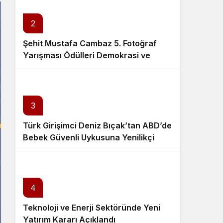
2
Şehit Mustafa Cambaz 5. Fotoğraf
Yarışması Ödülleri Demokrasi ve
Özgürlükler Adası’nda Sahiplerini
Buldu
3
Türk Girişimci Deniz Bıçak’tan ABD’de
Bebek Güvenli Uykusuna Yenilikçi
Dokunuş
4
Teknoloji ve Enerji Sektöründe Yeni
Yatırım Kararı Açıklandı