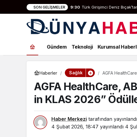
9:30
Türk Girişimci Deniz Bıçak’
SON GELIŞMELER
Gündem
Teknoloji
Kurumsal Haberl
Sağlık
Haberler
AGFA HealthCare,
Kazandı
AGFA HealthCare, AB
in KLAS 2026” Ödülle
Haber Merkezi
tarafından yayınland
4 Şubat 2026, 18:47
yayınlandı
4 Şu