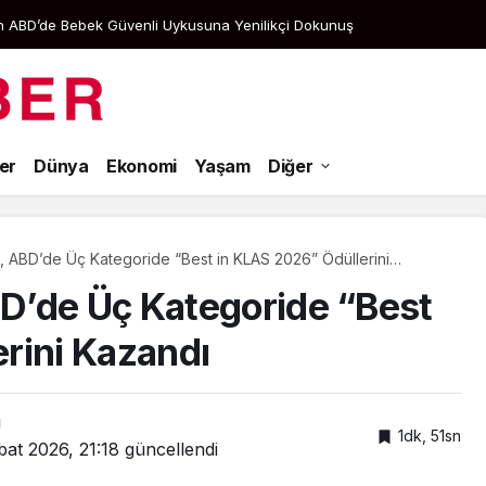
tan ABD’de Bebek Güvenli Uykusuna Yenilikçi Dokunuş
Aramak istediğiniz kelimeyi yazın..
er
Dünya
Ekonomi
Yaşam
Diğer
 ABD’de Üç Kategoride “Best in KLAS 2026” Ödüllerini
D’de Üç Kategoride “Best
rini Kazandı
ı
1dk, 51sn
bat 2026, 21:18
güncellendi