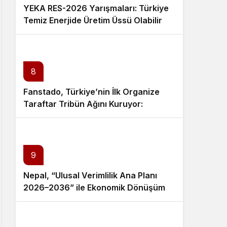
YEKA RES-2026 Yarışmaları: Türkiye
Temiz Enerjide Üretim Üssü Olabilir
mi?
8
Fanstado, Türkiye’nin İlk Organize
Taraftar Tribün Ağını Kuruyor:
İşletmeler İçin Başvurular Açıldı
9
Nepal, “Ulusal Verimlilik Ana Planı
2026–2036” ile Ekonomik Dönüşüm
Sürecini Başlattı