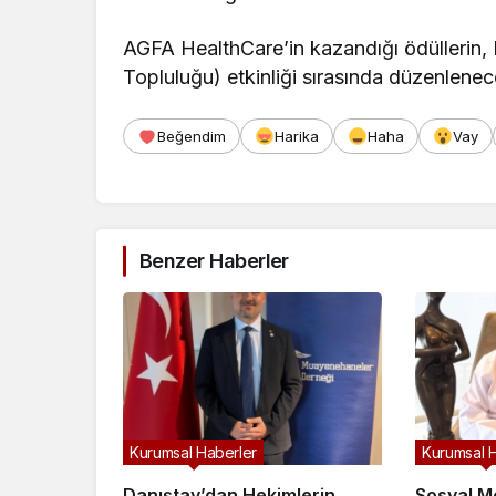
AGFA HealthCare’in kazandığı ödüllerin, 
Topluluğu) etkinliği sırasında düzenlenece
Beğendim
Harika
Haha
Vay
Benzer Haberler
Kurumsal Haberler
Kurumsal 
Danıştay’dan Hekimlerin
Sosyal Me