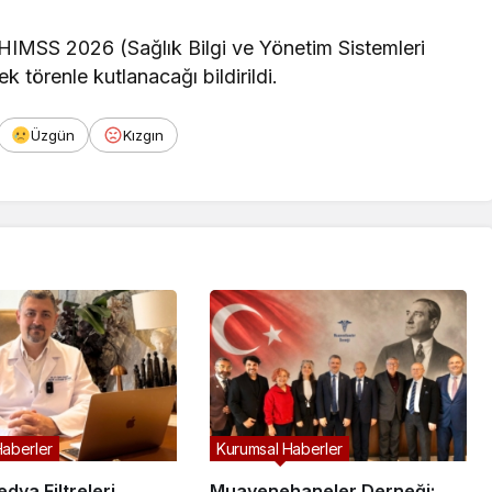
HIMSS 2026 (Sağlık Bilgi ve Yönetim Sistemleri
k törenle kutlanacağı bildirildi.
Üzgün
Kızgın
Haberler
Kurumsal Haberler
dya Filtreleri
Muayenehaneler Derneği: