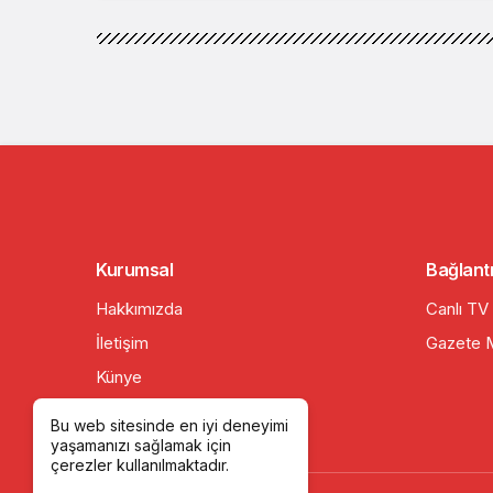
Kurumsal
Bağlantı
Hakkımızda
Canlı TV
İletişim
Gazete M
Künye
Gizlilik politikası
Bu web sitesinde en iyi deneyimi
yaşamanızı sağlamak için
çerezler kullanılmaktadır.