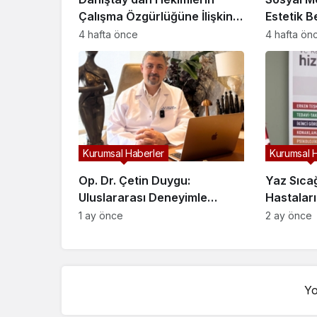
Çalışma Özgürlüğüne İlişkin
Estetik Be
Kritik Karar: Kısıtlamalar
Gerçeklik
4 hafta önce
4 hafta ön
Durduruldu mu?
Kurumsal Haberler
Kurumsal 
Op. Dr. Çetin Duygu:
Yaz Sıca
Uluslararası Deneyimle
Hastalar
Estetik Cerrahi
ve Sıvı T
1 ay önce
2 ay önce
Yo