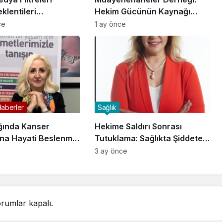
klentileri
Hekim Gücünün Kaynağı
ten Uzaklaştırıyor
Birlik ve Dayanışma
ce
1 ay önce
Haberler
Sağlık
ğında Kanser
Hekime Saldırı Sonrası
ına Hayati Beslenme
Tutuklama: Sağlıkta Şiddete
üketimi Uyarısı!
Karşı Caydırıcılık Tartışması
3 ay önce
rumlar kapalı.