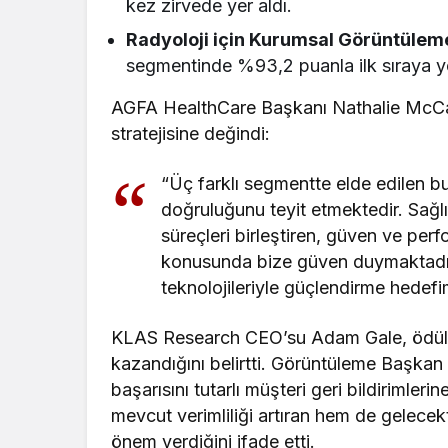
kez zirvede yer aldı.
Radyoloji için Kurumsal Görüntülem
segmentinde %93,2 puanla ilk sıraya ye
AGFA HealthCare Başkanı Nathalie McCaugh
stratejisine değindi:
“Üç farklı segmentte elde edilen bu 
doğruluğunu teyit etmektedir. Sağlık 
süreçleri birleştiren, güven ve pe
konusunda bize güven duymaktadır. 
teknolojileriyle güçlendirme hedefim
KLAS Research CEO’su Adam Gale, ödül ka
kazandığını belirtti. Görüntüleme Başka
başarısını tutarlı müşteri geri bildirimler
mevcut verimliliği artıran hem de gelece
önem verdiğini ifade etti.