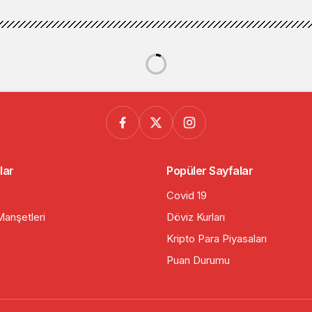
lar
Popüler Sayfalar
Covid 19
anşetleri
Döviz Kurları
Kripto Para Piyasaları
Puan Durumu